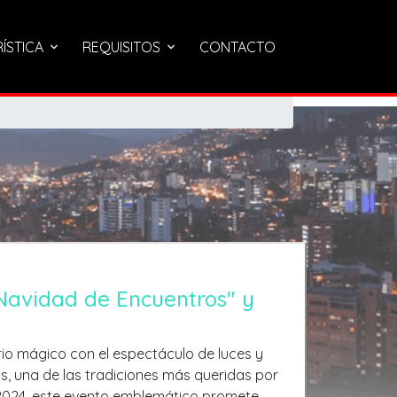
RÍSTICA
REQUISITOS
CONTACTO
Navidad de Encuentros" y
rio mágico con el espectáculo de luces y
, una de las tradiciones más queridas por
n 2024, este evento emblemático promete