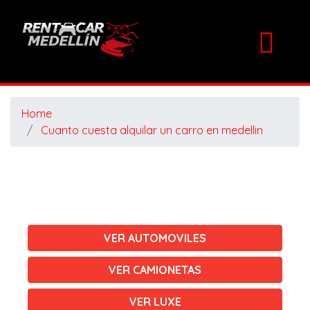
Home
Cuanto cuesta alquilar un carro en medellin
VER AUTOMOVILES
VER CAMIONETAS
VER LUXE