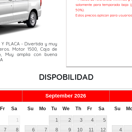
solamente para temporada baja (
50%).
Estos precios aplican para usuarios
 Y PLACA - Divertida y muy
eros. Motor 1500, Caja de
do, Muy amplia con buena
CA
DISPOBILIDAD
September
2026
Fr
Sa
Su
Mo
Tu
We
Th
Fr
Sa
Su
M
1
1
2
3
4
5
7
8
6
7
8
9
10
11
12
4