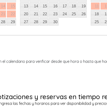
14
15
13
14
15
16
17
18
19
11
1
21
22
20
21
22
23
24
25
26
18
1
28
29
27
28
29
30
25
2
n el calendario para verificar desde que hora o hasta que ho
tizaciones y reservas en tiempo r
Ingresa las fechas y horarios para ver disponibilidad y precio