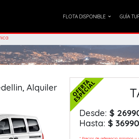
FLOTA DISPONIBLE
GUÍA TU
nica
ellin, Alquiler
T
Desde:
$ 2699
Hasta:
$ 3699
* Precios de referencia mínimos y