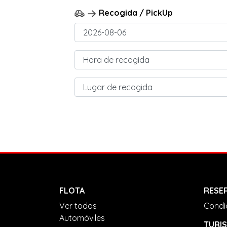
Recogida / PickUp
FLOTA
RESE
Ver todos
Condi
Automóviles
TURI