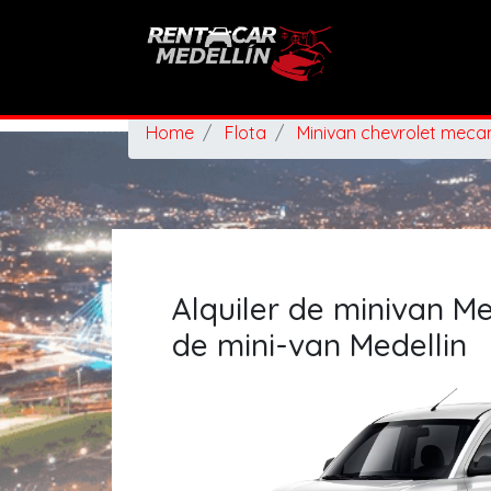
Home
Flota
Minivan chevrolet meca
Alquiler de minivan Med
de mini-van Medellin