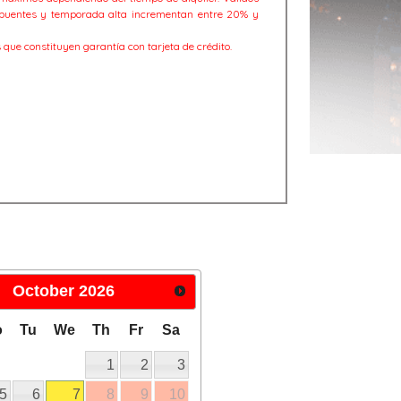
puentes y temporada alta incrementan entre 20% y
 que constituyen garantía con tarjeta de crédito.
October
2026
o
Tu
We
Th
Fr
Sa
1
2
3
5
6
7
8
9
10