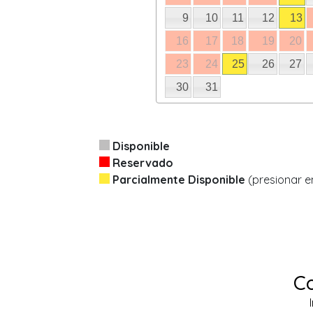
9
10
11
12
13
16
17
18
19
20
23
24
25
26
27
30
31
Disponible
Reservado
Parcialmente Disponible
(presionar e
Co