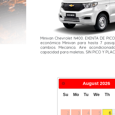
Minivan Chevrolet N400. EXENTA DE PICO
económica Minivan para hasta 7 pasaj
cambios Mecanica. Aire acondiciona
capacidad para maletas. SIN PICO Y PLA
August
2026
Su
Mo
Tu
We
Th
2
3
4
5
6