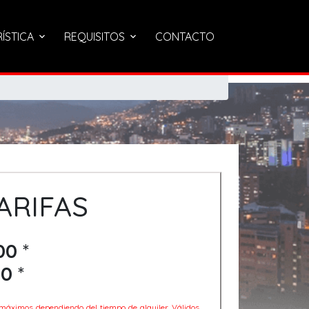
RÍSTICA
REQUISITOS
CONTACTO
ARIFAS
00
*
00
*
 máximos dependiendo del tiempo de alquiler. Válidos