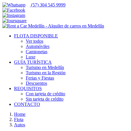
(57) 304 545 9999
FLOTA DISPONIBLE
Ver todos
Automóviles
Camionetas
Luxe
GUÍA TURÍSTICA
Turismo en Medellín
Turismo en la Región
Ferias y Fiestas
Descuentos
REQUISITOS
Con tarjeta de crédito
Sin tarjeta de crédito
CONTACTO
Home
Flota
Autos