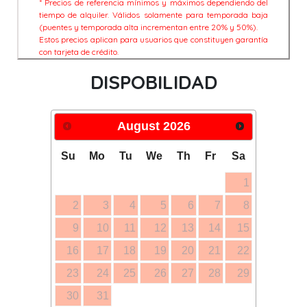
* Precios de referencia mínimos y máximos dependiendo del
tiempo de alquiler. Válidos solamente para temporada baja
(puentes y temporada alta incrementan entre 20% y 50%).
Estos precios aplican para usuarios que constituyen garantía
con tarjeta de crédito.
DISPOBILIDAD
August
2026
Su
Mo
Tu
We
Th
Fr
Sa
1
2
3
4
5
6
7
8
9
10
11
12
13
14
15
16
17
18
19
20
21
22
23
24
25
26
27
28
29
30
31