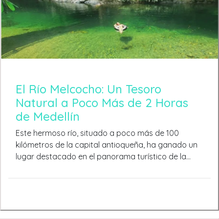
El Río Melcocho: Un Tesoro
Natural a Poco Más de 2 Horas
de Medellín
Este hermoso río, situado a poco más de 100
kilómetros de la capital antioqueña, ha ganado un
lugar destacado en el panorama turístico de la
región, cautivando a sus visitantes con su belleza
serena, su entorno tranquilo y su ambiente de paz y
conexión con la naturaleza. El Río Melcocho es un
destino que invita a la desconexión total y a la
aventura, ofreciendo a quienes lo visitan una