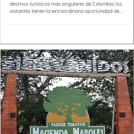
destinos turísticos más singulares de Colombia, los
sus alrededores, explorando senderos que
visitantes tienen la extraordinaria oportunidad de
serpentean entre árboles centenarios y que a
encontrarse con una de las criaturas más
menudo ofrecen vistas panorámicas del río. El
fascinantes del mundo: los hipopótamos. Estos
avistamiento de aves es otra de las grandes
majestuosos mamíferos semiacuáticos, originarios
atracciones de la zona, donde los amantes de la
de África, han encontrado un hábitat inesperado en
naturaleza pueden observar especies nativas en su
esta exuberante reserva natural, convirtiendo a
hábitat natural, convirtiendo la caminata en una
Hacienda Nápoles en un lugar único fuera del
experiencia educativa y fascinante. Relajación y
continente africano donde es posible avistar
Picnic en la OrillaLa relajación en sus orillas es una
hipopótamos en libertad.Debido a lo alejado de
experiencia que revitaliza el cuerpo y el alma. Ya
Hacienda Nápoles y sus hipopótamos (unas 3
sea para disfrutar de un día de picnic, leer un libro
horas de Medellín), te recomendamos reservar
bajo la sombra de un árbol, o simplemente dejarse
primero uno de nuestros vehículos en nuestro sitio
llevar por el sonido relajante del agua, el Río
web de alquiler de carros en Medellín. Esto te
Melcocho ofrece el refugio perfecto para quienes
permitirá viajar con total comodidad y explorar
buscan paz mental en medio de una exuberante
nuestro Blog de Turismo en Antioquia para
vegetación.Turismo Sostenible y Conciencia
antojarte de visitar otros puntos turísticos de la
AmbientalEl Río Melcocho no solo es un destino de
región.Historia de los Hipopótamos en Hacienda
belleza natural, sino que también se presenta como
NápolesLa sorprendente historia de los