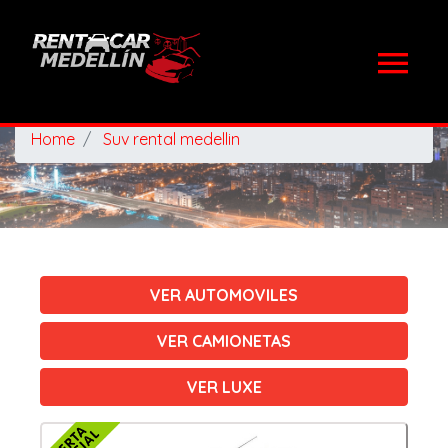
Home
Suv rental medellin
VER AUTOMOVILES
VER CAMIONETAS
VER LUXE