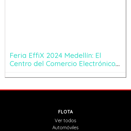
Feria EffiX 2024 Medellín: El
Centro del Comercio Electrónico
en Latinoamérica
FLOTA
Ver todos
Automóviles