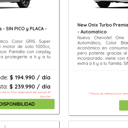
New Onix Turbo Premier
 - SIN PICO y PLACA -
- Automatico
Nuevo Chevolet Onix
ico. Color GRIS. Super
Automático, Color Bl
 motor de solo 1000cc,
económico en consumo 
or. Pantalla con carplay
pero potente gracias al
a protegerte a ti y a tu
incorporado. viene con 
extra a ti y a tu familia.
de:
$ 194.990 / día
sta:
$ 239.990 / día
io diario final dependerá del tiempo de
* Precios de referencia en te
alquiler
DISPONIBILIDAD