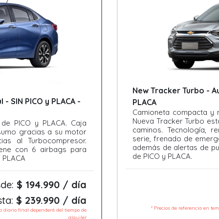
New Tracker Turbo - Au
l - SIN PICO y PLACA -
PLACA
Camioneta compacta y 
Nueva Tracker Turbo est
 de PICO y PLACA. Caja
caminos. Tecnología, r
sumo gracias a su motor
serie, frenado de emergen
ias al Turbocompresor.
además de alertas de pun
iene con 6 airbags para
de PICO y PLACA.
 Y PLACA
de:
$ 194.990 / día
sta:
$ 239.990 / día
* Precios de referencia en te
io diario final dependerá del tiempo de
alquiler