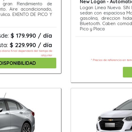
New Logan - Automatic
 gran Rendimiento de
Logan Linea Nueva. SI
to. Aire acondicionado,
sedan con espaciosa Ma
arulica. EXENTO DE PICO Y
gasolina, direccion hid
Bluetooth. Caben comod
Pico y Placa
sde:
$ 179.990 / día
sta:
$ 229.990 / día
io diario final dependerá del tiempo de
alquiler
* Precios de referencia en te
DISPONIBILIDAD