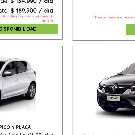
de:
$ 134.990 / día
sta:
$ 189.900 / día
io diario final dependerá del tiempo de
* Precios de referencia en te
alquiler
DISPONIBILIDAD
 PICO Y PLACA
aja automática. Vehiculo