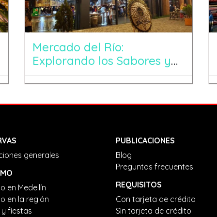
Mercado del Río:
Explorando los Sabores y
Colores de Medellín
RVAS
PUBLICACIONES
ciones generales
Blog
Preguntas frecuentes
SMO
REQUISITOS
o en Medellín
o en la región
Con tarjeta de crédito
 y fiestas
Sin tarjeta de crédito