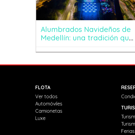
Alumbrados Navideños de
Medellín: una tradición que
ilumina el corazón de
nuestra ciudad
FLOTA
RESE
Ver todos
Condi
Automóviles
TURI
Camionetas
Turism
Luxe
Turism
Ferias